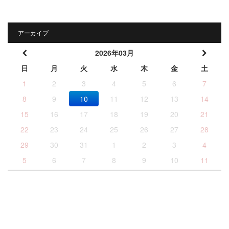
アーカイブ
2026年03月
日
月
火
水
木
金
土
1
2
3
4
5
6
7
8
9
10
11
12
13
14
15
16
17
18
19
20
21
22
23
24
25
26
27
28
29
30
31
1
2
3
4
5
6
7
8
9
10
11
© KARUIZAWA TRAFFIC SAFETY ASSOCIATION & KARUIZAWA
CRIME PREVENTION UNION FEDERATION.
All RIGHTS RESERVED.