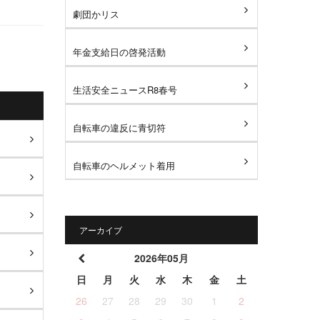
劇団かリス
年金支給日の啓発活動
生活安全ニュースR8春号
自転車の違反に青切符
自転車のヘルメット着用
アーカイブ
2026年05月
日
月
火
水
木
金
土
26
27
28
29
30
1
2