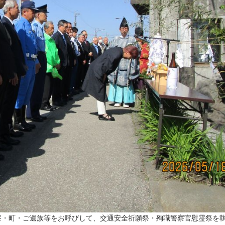
察・町・ご遺族等をお呼びして、交通安全祈願祭・殉職警察官慰霊祭を