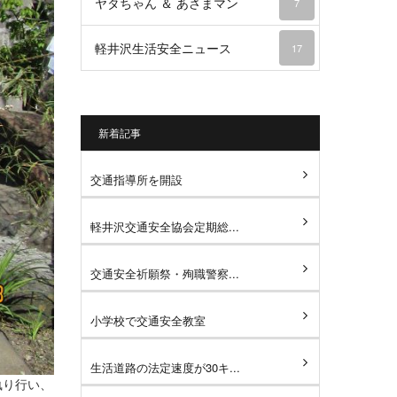
ヤタちゃん ＆ あさまマン
7
軽井沢生活安全ニュース
17
新着記事
交通指導所を開設
軽井沢交通安全協会定期総...
交通安全祈願祭・殉職警察...
小学校で交通安全教室
生活道路の法定速度が30キ...
執り行い、