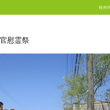
軽井
官慰霊祭