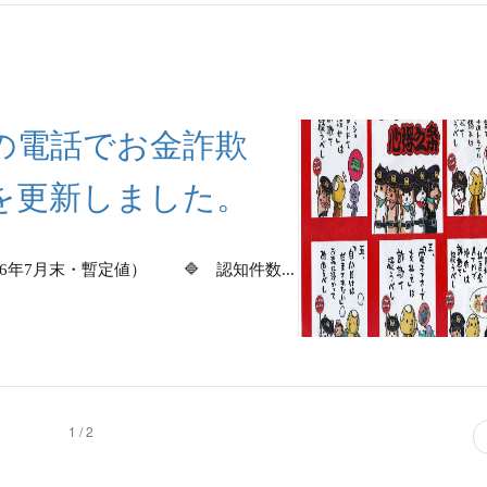
の電話でお金詐欺
を更新しました。
7月末・暫定値） 🔷 認知件数...
1 / 2