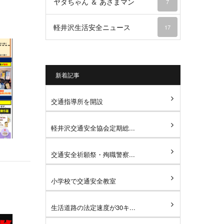
ヤタちゃん ＆ あさまマン
7
軽井沢生活安全ニュース
17
新着記事
交通指導所を開設
軽井沢交通安全協会定期総...
交通安全祈願祭・殉職警察...
小学校で交通安全教室
生活道路の法定速度が30キ...