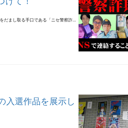
つけて！
だまし取る手口である「ニセ警察詐...
の入選作品を展示し