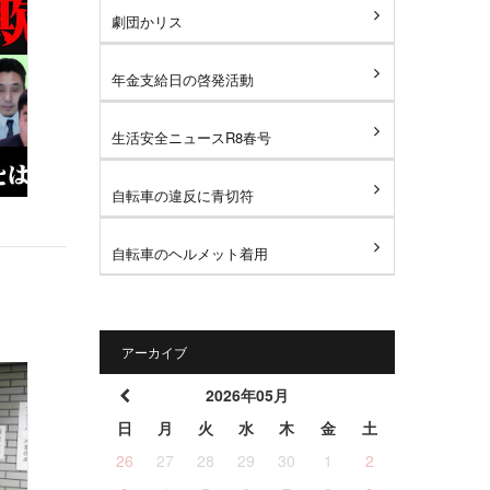
劇団かリス
年金支給日の啓発活動
生活安全ニュースR8春号
自転車の違反に青切符
自転車のヘルメット着用
アーカイブ
2026年05月
日
月
火
水
木
金
土
26
27
28
29
30
1
2