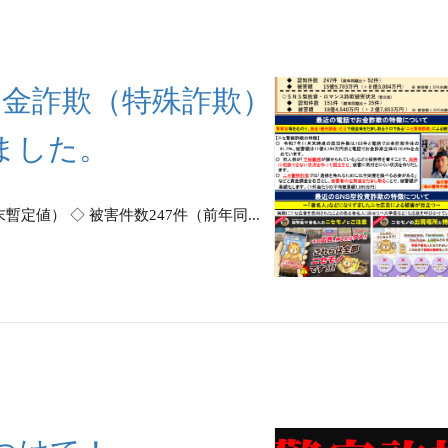
お金詐欺（特殊詐欺）
ました。
定値） ◇ 被害件数247件（前年同...