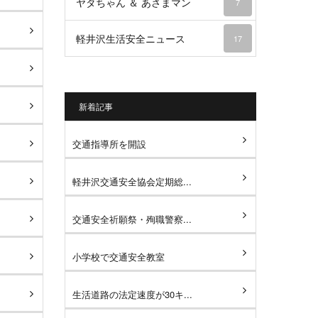
ヤタちゃん ＆ あさまマン
7
軽井沢生活安全ニュース
17
新着記事
交通指導所を開設
軽井沢交通安全協会定期総...
交通安全祈願祭・殉職警察...
小学校で交通安全教室
生活道路の法定速度が30キ...