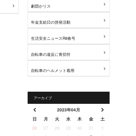
劇団かリス
年金支給日の啓発活動
生活安全ニュースR8春号
自転車の違反に青切符
自転車のヘルメット着用
アーカイブ
2023年04月
日
月
火
水
木
金
土
26
27
28
29
30
31
1