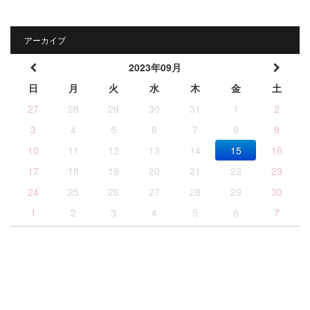
アーカイブ
2023年09月
日
月
火
水
木
金
土
27
28
29
30
31
1
2
3
4
5
6
7
8
9
10
11
12
13
14
15
16
17
18
19
20
21
22
23
24
25
26
27
28
29
30
1
2
3
4
5
6
7
© KARUIZAWA TRAFFIC SAFETY ASSOCIATION & KARUIZAWA
CRIME PREVENTION UNION FEDERATION.
All RIGHTS RESERVED.