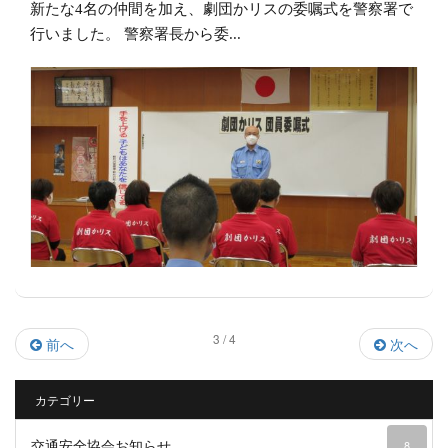
新たな4名の仲間を加え、劇団かリスの委嘱式を警察署で
行いました。 警察署長から委...
3 / 4
前へ
次へ
カテゴリー
交通安全協会お知らせ
8