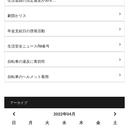
生活道路の法定速度が30キ...
劇団かリス
年金支給日の啓発活動
生活安全ニュースR8春号
自転車の違反に青切符
自転車のヘルメット着用
アーカイブ
2022年04月
日
月
火
水
木
金
土